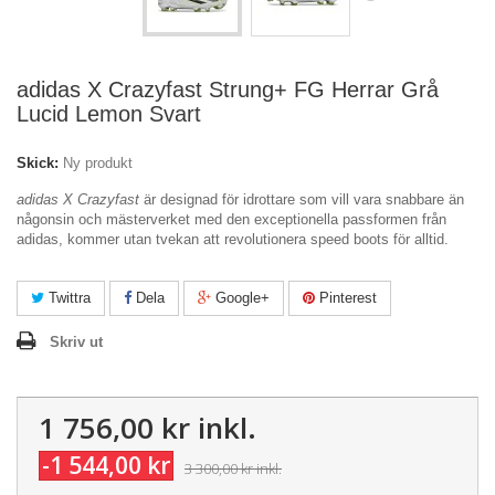
adidas X Crazyfast Strung+ FG Herrar Grå
Lucid Lemon Svart
Skick:
Ny produkt
adidas X Crazyfast
är designad för idrottare som vill vara snabbare än
någonsin och mästerverket med den exceptionella passformen från
adidas, kommer utan tvekan att revolutionera speed boots för alltid.
Twittra
Dela
Google+
Pinterest
Skriv ut
1 756,00 kr
inkl.
-1 544,00 kr
3 300,00 kr
inkl.