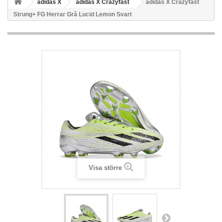
adidas X
adidas X Crazyfast
adidas X Crazyfast
Strung+ FG Herrar Grå Lucid Lemon Svart
Visa större