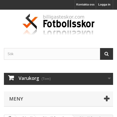
Kontakta oss
Logga in
Varukorg
(Tom)
MENY