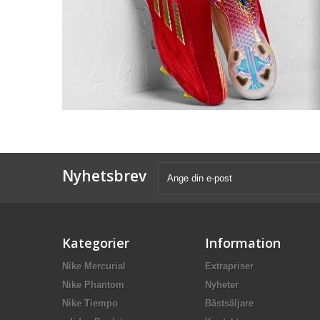
Nyhetsbrev
Kategorier
Information
Nike Mercurial
Extrapriser
Nike Phantom
Nyheter
Nike Tiempo
Bästsäljare