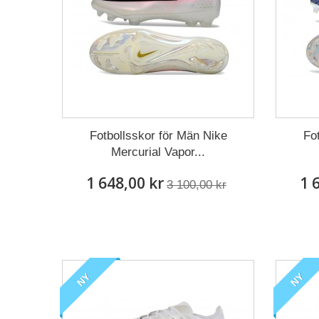
Fotbollsskor för Män Nike
Fo
Mercurial Vapor...
1 648,00 kr
1 
3 100,00 kr
NY
NY