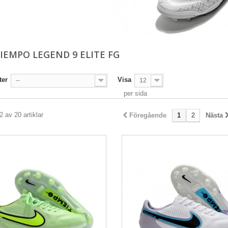
TIEMPO LEGEND 9 ELITE FG
ter
Visa
--
12
per sida
2 av 20 artiklar
Föregående
1
2
Nästa