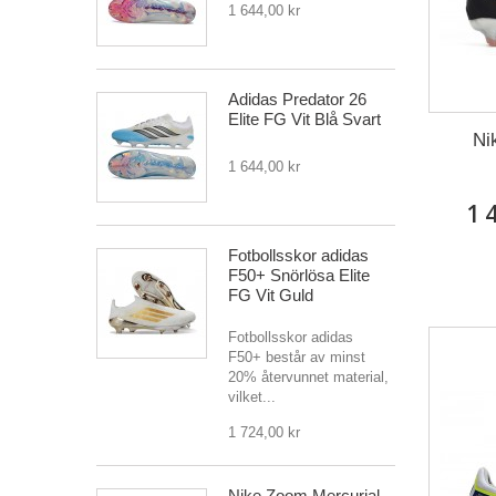
1 644,00 kr
Adidas Predator 26
Elite FG Vit Blå Svart
Ni
1 644,00 kr
1 
Fotbollsskor adidas
F50+ Snörlösa Elite
FG Vit Guld
Fotbollsskor adidas
F50+ består av minst
20% återvunnet material,
vilket...
1 724,00 kr
Nike Zoom Mercurial