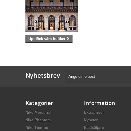
Upptäck våra butiker
Nyhetsbrev
Kategorier
Information
Nike Mercurial
Extrapriser
Nike Phantom
Nyheter
Nike Tiempo
Bästsäljare