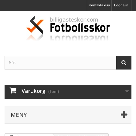
Kontakta oss
Logga in
Varukorg
(Tom)
MENY