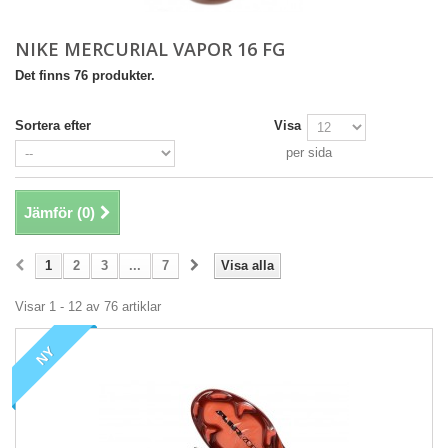
NIKE MERCURIAL VAPOR 16 FG
Det finns 76 produkter.
Sortera efter
Visa
per sida
Jämför (
0
)
1
2
3
...
7
Visa alla
Visar 1 - 12 av 76 artiklar
NY