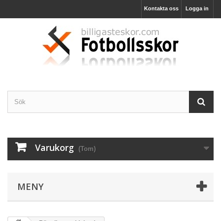
Kontakta oss
Logga in
Varukorg
(Tom)
MENY