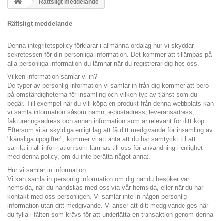
Rättsligt meddelande
Rättsligt meddelande
Denna integritetspolicy förklarar i allmänna ordalag hur vi skyddar
sekretessen för din personliga information. Det kommer att tillämpas på
alla personliga information du lämnar när du registrerar dig hos oss.
Vilken information samlar vi in?
De typer av personlig information vi samlar in från dig kommer att bero
på omständigheterna för insamling och vilken typ av tjänst som du
begär. Till exempel när du vill köpa en produkt från denna webbplats kan
vi samla information såsom namn, e-postadress, leveransadress,
faktureringsadress och annan information som är relevant för ditt köp.
Eftersom vi är skyldiga enligt lag att få ditt medgivande för insamling av
"känsliga uppgifter", kommer vi att anta att du har samtyckt till att
samla in all information som lämnas till oss för användning i enlighet
med denna policy, om du inte berätta något annat.
Hur vi samlar in information
Vi kan samla in personlig information om dig när du besöker vår
hemsida, när du handskas med oss ​​via vår hemsida, eller när du har
kontakt med oss ​​personligen. Vi samlar inte in någon personlig
information utan ditt medgivande. Vi anser att ditt medgivande ges när
du fylla i fälten som krävs för att underlätta en transaktion genom denna