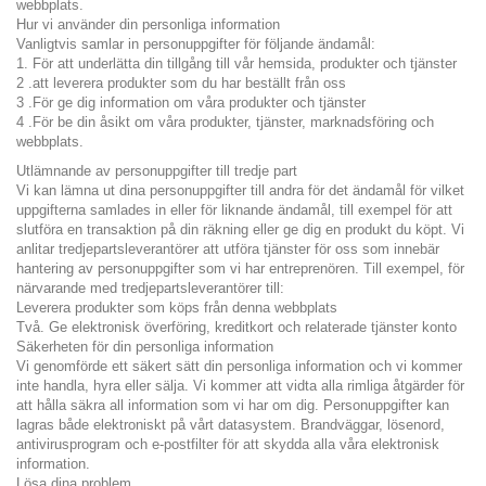
webbplats.
Hur vi använder din personliga information
Vanligtvis samlar in personuppgifter för följande ändamål:
1. För att underlätta din tillgång till vår hemsida, produkter och tjänster
2 .att leverera produkter som du har beställt från oss
3 .För ge dig information om våra produkter och tjänster
4 .För be din åsikt om våra produkter, tjänster, marknadsföring och
webbplats.
Utlämnande av personuppgifter till tredje part
Vi kan lämna ut dina personuppgifter till andra för det ändamål för vilket
uppgifterna samlades in eller för liknande ändamål, till exempel för att
slutföra en transaktion på din räkning eller ge dig en produkt du köpt. Vi
anlitar tredjepartsleverantörer att utföra tjänster för oss som innebär
hantering av personuppgifter som vi har entreprenören. Till exempel, för
närvarande med tredjepartsleverantörer till:
Leverera produkter som köps från denna webbplats
Två. Ge elektronisk överföring, kreditkort och relaterade tjänster konto
Säkerheten för din personliga information
Vi genomförde ett säkert sätt din personliga information och vi kommer
inte handla, hyra eller sälja. Vi kommer att vidta alla rimliga åtgärder för
att hålla säkra all information som vi har om dig. Personuppgifter kan
lagras både elektroniskt på vårt datasystem. Brandväggar, lösenord,
antivirusprogram och e-postfilter för att skydda alla våra elektronisk
information.
Lösa dina problem