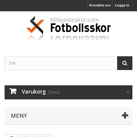
Kontakta oss
Logga in
Varukorg
(Tom)
MENY