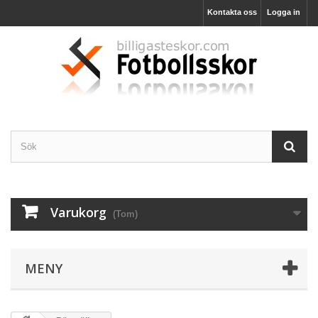
Kontakta oss
Logga in
Varukorg
(Tom)
MENY