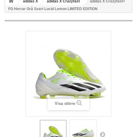
adidas X
adidas X Crazyfast
adidas X Crazyfast+
FG Herrar Grå Svart Lucid Lemon LIMITED EDITION
Visa större