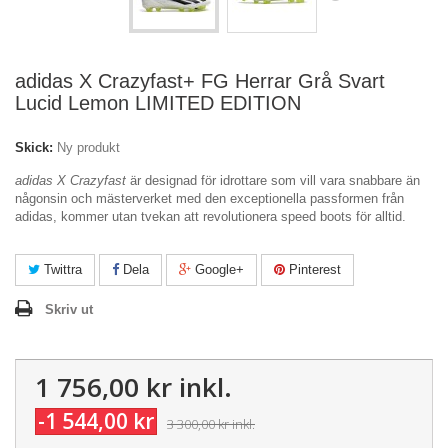
adidas X Crazyfast+ FG Herrar Grå Svart
Lucid Lemon LIMITED EDITION
Skick:
Ny produkt
adidas X Crazyfast
är designad för idrottare som vill vara snabbare än
någonsin och mästerverket med den exceptionella passformen från
adidas, kommer utan tvekan att revolutionera speed boots för alltid.
Twittra
Dela
Google+
Pinterest
Skriv ut
1 756,00 kr
inkl.
-1 544,00 kr
3 300,00 kr
inkl.