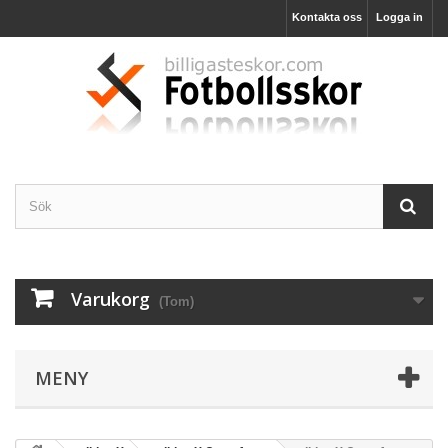
Kontakta oss
Logga in
Varukorg
(Tom)
MENY