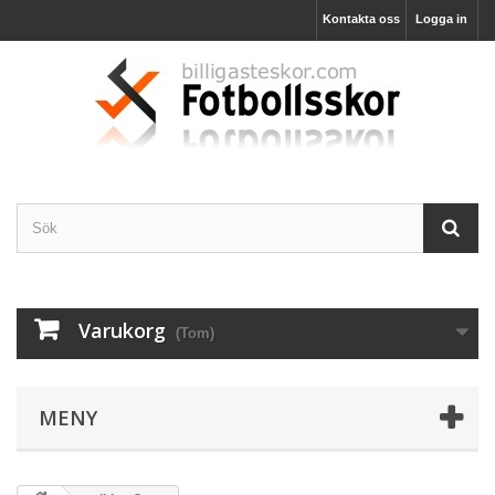
Kontakta oss
Logga in
Varukorg
(Tom)
MENY