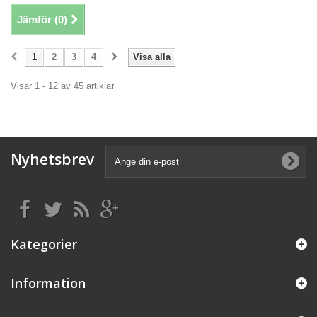
Jämför (
0
)
1
2
3
4
Visa alla
Visar 1 - 12 av 45 artiklar
Nyhetsbrev
Kategorier
Information