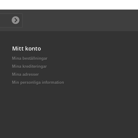
Mitt konto
Mina beställningar
Mina krediteringar
Mina adresser
Min personliga information