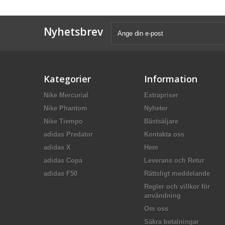
Nyhetsbrev
Kategorier
Information
Nike Mercurial
Extrapriser
Nike Phantom
Nyheter
Nike Tiempo
Bästsäljare
adidas Predator
Kontakta oss
adidas X
Hem
adidas Copa
Leverans och Retur
adidas F50
Rättsligt meddelande
Regler och villkor för
användning
Om oss
Säkra betalningar