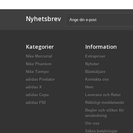
Nyhetsbrev
Kategorier
Information
Nike Mercurial
Extrapriser
Nike Phantom
Nyheter
Nike Tiempo
Bästsäljare
adidas Predator
Kontakta oss
adidas X
Hem
adidas Copa
Leverans och Retur
adidas F50
Rättsligt meddelande
Regler och villkor för
användning
Om oss
Säkra betalningar