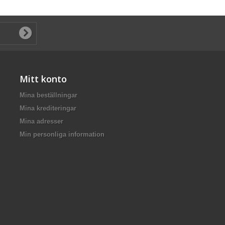
Mitt konto
Mina beställningar
Mina krediteringar
Mina adresser
Min personliga information