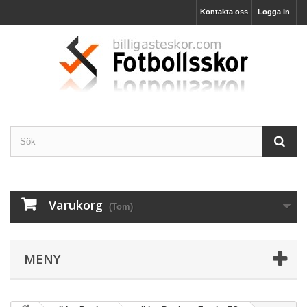
Kontakta oss
Logga in
Varukorg
(Tom)
MENY