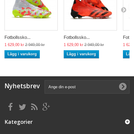
Fotbollssko...
Fotbollssko...
Fotbo
1 629,00 kr
2 949,00 kr
1 629,00 kr
2 949,00 kr
1 629,
Lägg i varukorg
Lägg i varukorg
Lägg
Nyhetsbrev
Kategorier