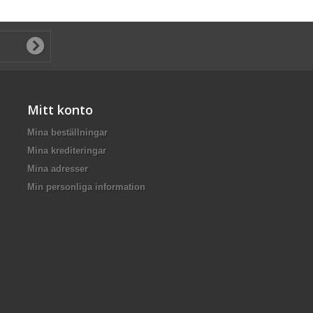
Mitt konto
Mina beställningar
Mina krediteringar
Mina adresser
Min personliga information