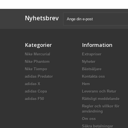
Nyhetsbrev
Kategorier
Information
Nike Mercurial
Extrapriser
Nike Phantom
Nyheter
Nike Tiempo
Bästsäljare
adidas Predator
Kontakta oss
adidas X
Hem
adidas Copa
Leverans och Retur
adidas F50
Rättsligt meddelande
Regler och villkor för
användning
Om oss
Säkra betalningar