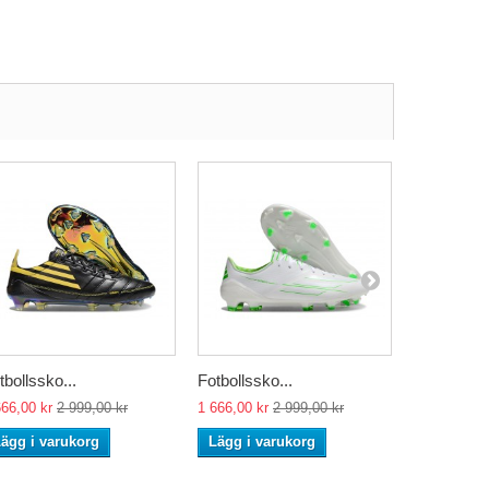
tbollssko...
Fotbollssko...
Fotbollssko
666,00 kr
2 999,00 kr
1 666,00 kr
2 999,00 kr
1 724,00 kr
ägg i varukorg
Lägg i varukorg
Lägg i va