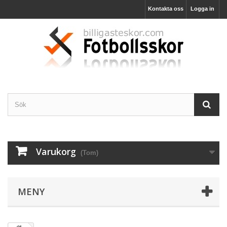
Kontakta oss
Logga in
Varukorg
(Tom)
MENY