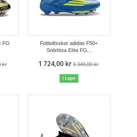
s FG
Fotbollsskor adidas F50+
Snörlösa Elite FG...
1 724,00 kr
 kr
3 349,00 kr
I Lager