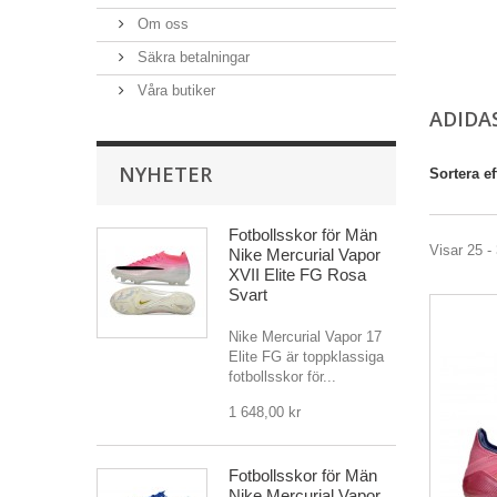
Om oss
Säkra betalningar
Våra butiker
ADIDA
NYHETER
Sortera ef
Fotbollsskor för Män
Visar 25 - 
Nike Mercurial Vapor
XVII Elite FG Rosa
Svart
Nike Mercurial Vapor 17
Elite FG är toppklassiga
fotbollsskor för...
1 648,00 kr
Fotbollsskor för Män
Nike Mercurial Vapor