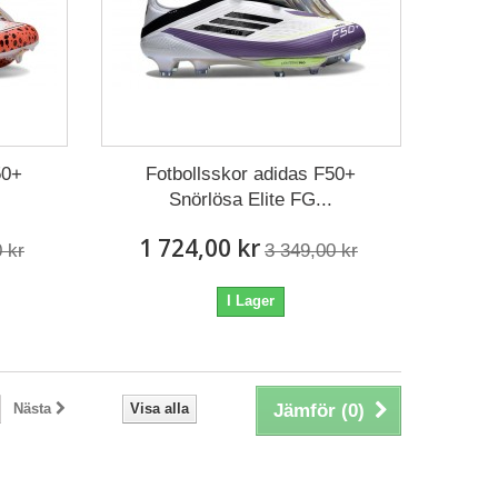
50+
Fotbollsskor adidas F50+
Snörlösa Elite FG...
1 724,00 kr
 kr
3 349,00 kr
I Lager
Nästa
Visa alla
Jämför (
0
)