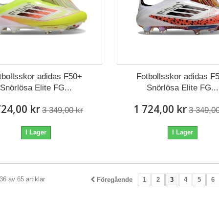
tbollsskor adidas F50+
Fotbollsskor adidas F
Snörlösa Elite FG...
Snörlösa Elite FG...
724,00 kr
1 724,00 kr
3 349,00 kr
3 349,00
I Lager
I Lager
36 av 65 artiklar
Föregående
1
2
3
4
5
6