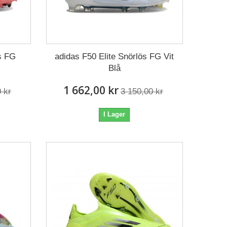
s FG
adidas F50 Elite Snörlös FG Vit
Blå
1 662,00 kr
 kr
3 150,00 kr
I Lager