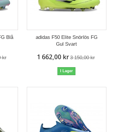
FG Blå
adidas F50 Elite Snörlös FG
Gul Svart
1 662,00 kr
 kr
3 150,00 kr
I Lager