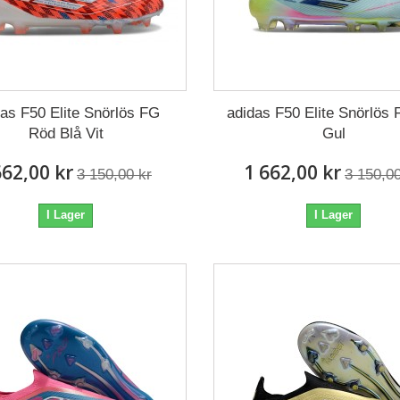
das F50 Elite Snörlös FG
adidas F50 Elite Snörlös 
Röd Blå Vit
Gul
662,00 kr
1 662,00 kr
3 150,00 kr
3 150,00
I Lager
I Lager