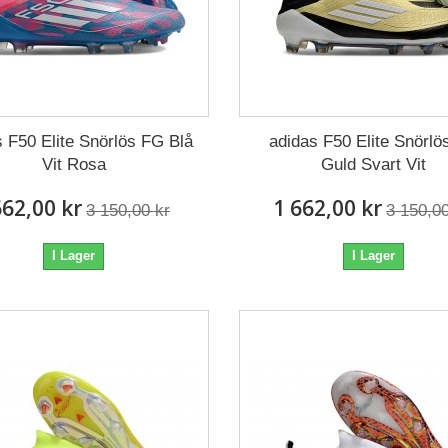
s F50 Elite Snörlös FG Blå
adidas F50 Elite Snörlö
Vit Rosa
Guld Svart Vit
662,00 kr
1 662,00 kr
3 150,00 kr
3 150,00
I Lager
I Lager