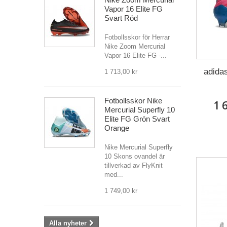
Vapor 16 Elite FG
Svart Röd
Fotbollsskor för Herrar
Nike Zoom Mercurial
Vapor 16 Elite FG -...
adida
1 713,00 kr
Fotbollsskor Nike
1 
Mercurial Superfly 10
Elite FG Grön Svart
Orange
Nike Mercurial Superfly
10 Skons ovandel är
tillverkad av FlyKnit
med...
1 749,00 kr
Alla nyheter