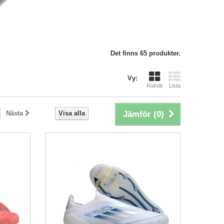
Det finns 65 produkter.
Vy:
Rutnät
Lista
Nästa
Visa alla
Jämför (
0
)