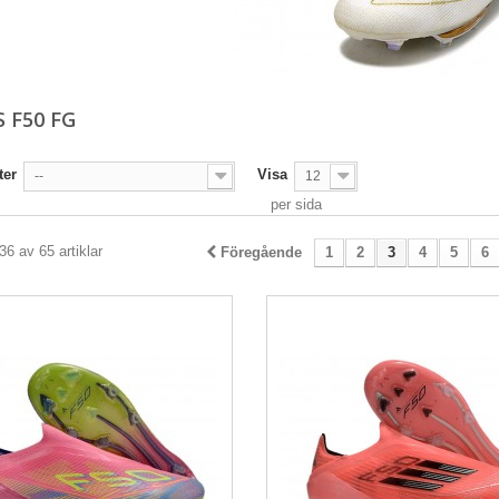
S F50 FG
ter
Visa
--
12
per sida
36 av 65 artiklar
Föregående
1
2
3
4
5
6