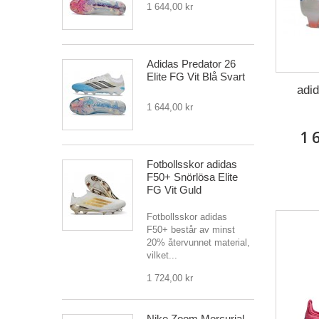
1 644,00 kr
Adidas Predator 26
Elite FG Vit Blå Svart
adi
1 644,00 kr
1 
Fotbollsskor adidas
F50+ Snörlösa Elite
FG Vit Guld
Fotbollsskor adidas
F50+ består av minst
20% återvunnet material,
vilket...
1 724,00 kr
Nike Zoom Mercurial