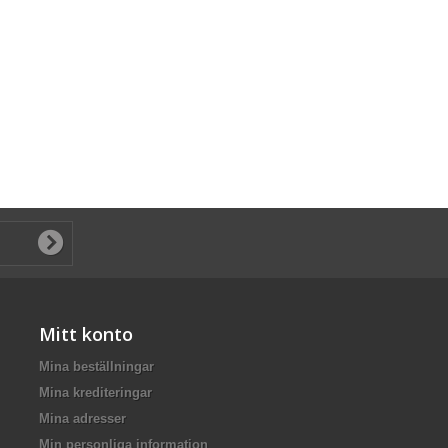
Mitt konto
Mina beställningar
Mina krediteringar
Mina adresser
Min personliga information