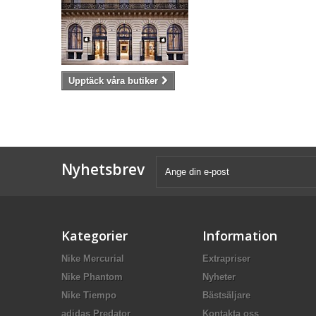
Upptäck våra butiker
Nyhetsbrev
Kategorier
Information
Nike Mercurial
Extrapriser
Nike Phantom
Nyheter
Nike Tiempo
Bästsäljare
adidas Predator
Kontakta oss