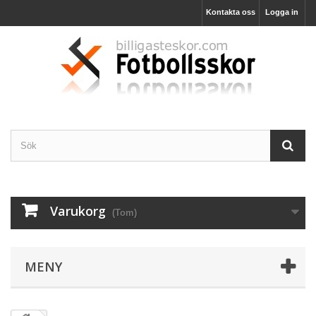
Kontakta oss
Logga in
Varukorg
(Tom)
MENY